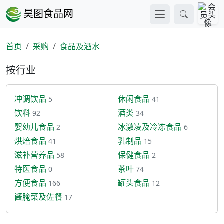
昊图食品网
首页
采购
食品及酒水
按行业
冲调饮品
休闲食品
5
41
饮料
酒类
92
34
婴幼儿食品
冰激凌及冷冻食品
2
6
烘焙食品
乳制品
41
15
滋补营养品
保健食品
58
2
特医食品
茶叶
0
74
方便食品
罐头食品
166
12
酱腌菜及佐餐
17