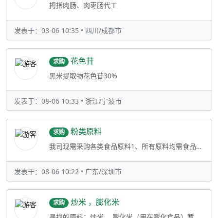
拇指肉肠、肉枣肠代工
发表于：08-06 10:35 • 四川/成都市
花色苷
求购
黑米提取物花色苷30%
发表于：08-06 10:33 • 浙江/宁波市
粉类原料
求购
我司现需采购各类食品原料1、所有原料均需食品国标合规等级，具备完整营业执照、SC食品生产许可证。2、谷物类原料默认要求非转基
发表于：08-06 10:22 • 广东/深圳市
炒米 ，膨化米
求购
寻找的原料：炒米 ，膨化米（用在膨化食品）暂无特殊指标要求，优先提供有明确产地的货源，请供应商提供产品相关信息及报价。