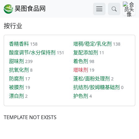
昊图食品网
首页
采购
食品添加剂
增味剂
按行业
香精香料
增稠/稳定/乳化剂
158
138
酸度调节/水分保持剂
复配添加剂
151
11
甜味剂
着色剂
239
98
抗氧化剂
增味剂
8
19
防腐剂
蓬松/面粉处理剂
17
2
被膜剂
抗结剂/胶姆糖基础剂
19
0
漂白剂
护色剂
2
4
TEMPLATE NOT EXISTS