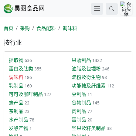
昊图食品网
首页
采购
食品配料
调味料
按行业
提取物
果蔬制品
636
1322
蛋白及肽类
油脂及包埋粉
355
246
调味料
淀粉及衍生物
186
98
乳制品
功能糖及纤维素
160
112
可可及咖啡制品
豆制品
127
11
蜂产品
谷物制品
22
145
茶制品
肉制品
23
77
水产制品
蛋制品
78
20
发酵产物
坚果及籽类制品
1
38