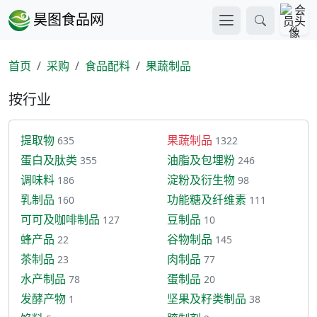
昊图食品网
首页
采购
食品配料
果蔬制品
按行业
提取物
果蔬制品
635
1322
蛋白及肽类
油脂及包埋粉
355
246
调味料
淀粉及衍生物
186
98
乳制品
功能糖及纤维素
160
111
可可及咖啡制品
豆制品
127
10
蜂产品
谷物制品
22
145
茶制品
肉制品
23
77
水产制品
蛋制品
78
20
发酵产物
坚果及籽类制品
1
38