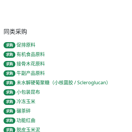
同类采购
促排原料
求购
有机食品原料
求购
接骨木花原料
求购
牛副产品原料
求购
未水解硬葡聚糖（小核菌胶 / Scleroglucan）
求购
小包装昆布
求购
冷冻玉米
求购
碾茶碎
求购
功能红曲
求购
脱皮玉米泥
求购