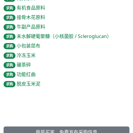
有机食品原料
求购
接骨木花原料
求购
牛副产品原料
求购
未水解硬葡聚糖（小核菌胶 / Scleroglucan）
求购
小包装昆布
求购
冷冻玉米
求购
碾茶碎
求购
功能红曲
求购
脱皮玉米泥
求购
我是买家，免费发布采购信息