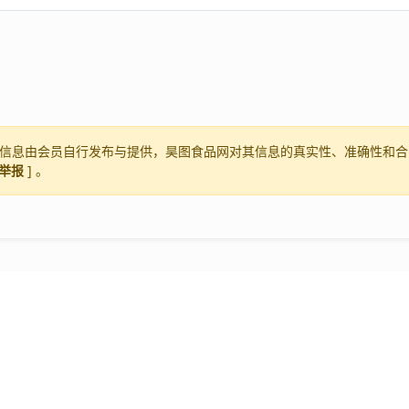
信息由会员自行发布与提供，昊图食品网对其信息的真实性、准确性和合
举报
] 。