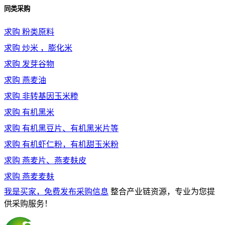
同类采购
求购
粉类原料
求购
炒米 ，膨化米
求购
发芽谷物
求购
燕麦油
求购
非转基因玉米糁
求购
有机黑米
求购
有机黑豆片、有机黑米片等
求购
有机虾仁粉，有机甜玉米粉
求购
燕麦片、燕麦麸皮
求购
燕麦麦麸
我是买家，免费发布采购信息
整合产业链资源，专业为您提
供采购服务！