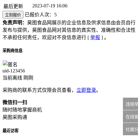
2023-07-19 16:06
最后更新
已报价人次：5
立刻报价
免责声明：
昊图食品网展示的企业信息及供求信息由会员自行
发布与提供，昊图食品网对其信息的真实性、准确性和合法性
不承担任何责任，欢迎对不良信息进行 [
举报
] 。
采购商信息
uid-
123456
当前离线 刚刚
采购商的联系方式仅限会员查看，
立即登录
。
微信扫一扫
违规
随时随地掌握商机
在线
昊图采购通
社媒
最近访客