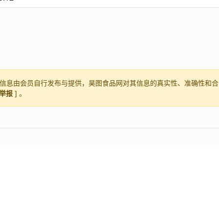
信息由会员自行发布与提供，昊图食品网对其信息的真实性、准确性和合
举报
] 。