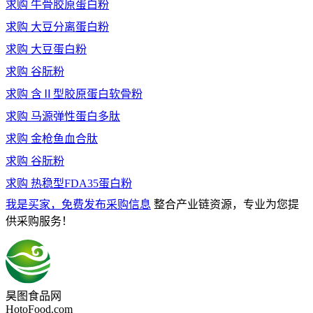
求购
牛骨胶原蛋白粉
求购
大豆分离蛋白粉
求购
大豆蛋白粉
求购
谷朊粉
求购
含Ⅱ型胶原蛋白软骨粉
求购
马源弹性蛋白多肽
求购
金枪鱼血合肽
求购
谷朊粉
求购
热稳型FDA35蛋白粉
我是买家，免费发布采购信息
整合产业链资源，专业为您提
供采购服务！
昊图食品网
HotoFood.com