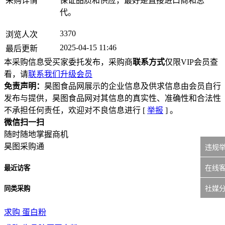
采购详情
保证品质和供应，最好是直接进口商和总
代。
3370
浏览人次
2025-04-15 11:46
最后更新
本采购信息受买家委托发布，采购商
联系方式
仅限VIP会员查
看，请
联系我们升级会员
免责声明：
昊图食品网展示的企业信息及供求信息由会员自行
发布与提供，昊图食品网对其信息的真实性、准确性和合法性
不承担任何责任，欢迎对不良信息进行 [
举报
] 。
微信扫一扫
随时随地掌握商机
昊图采购通
违规
在线
最近访客
社媒
同类采购
求购
蛋白粉