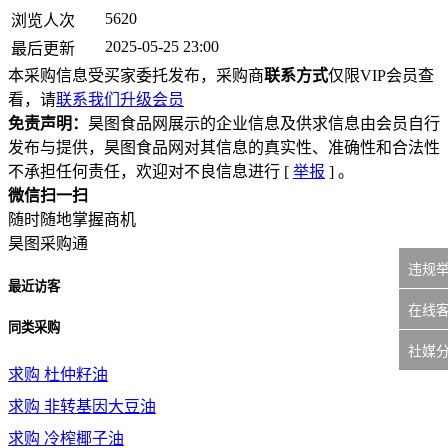
5620
浏览人次
2025-05-25 23:00
最后更新
本采购信息受买家委托发布，采购商
联系方式
仅限VIP会员查
看，请
联系我们升级会员
免责声明：
昊图食品网展示的企业信息及供求信息由会员自行
发布与提供，昊图食品网对其信息的真实性、准确性和合法性
不承担任何责任，欢迎对不良信息进行 [
举报
] 。
微信扫一扫
随时随地掌握商机
昊图采购通
违规
最近访客
在线
同类采购
社媒
求购
杜仲籽油
求购
非转基因大豆油
求购
冷榨椰子油