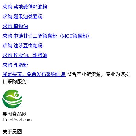
求购
盐地碱蓬籽油粉
求购
翅果油微囊粉
求购
植物油
求购
中链甘油三酯微囊粉（MCT微囊粉）
求购
油莎豆饼粕粉
求购
柠檬油、甜橙油
求购
乳脂粉
我是买家，免费发布采购信息
整合产业链资源，专业为您提
供采购服务！
昊图食品网
HotoFood.com
关于昊图