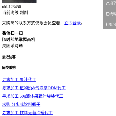
违规
uid-
123456
当前离线 刚刚
在线
采购商的联系方式仅限会员查看，
立即登录
。
社媒
微信扫一扫
随时随地掌握商机
昊图采购通
最近访客
同类采购
寻求加工
果汁代工
寻求加工
植物奶&气泡茶ODM代工
寻求加工
50g液体果蔬汁袋装代工
求购
分离式饮料瓶子
寻求加工
饮料无菌冷罐代工