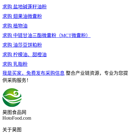
求购
盐地碱蓬籽油粉
求购
翅果油微囊粉
求购
植物油
求购
中链甘油三酯微囊粉（MCT微囊粉）
求购
油莎豆饼粕粉
求购
柠檬油、甜橙油
求购
乳脂粉
我是买家，免费发布采购信息
整合产业链资源，专业为您提
供采购服务！
昊图食品网
HotoFood.com
关于昊图