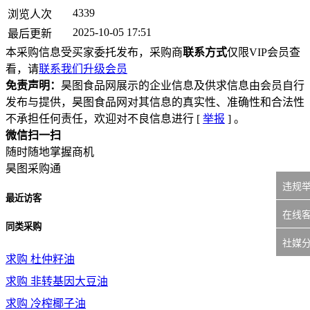
4339
浏览人次
2025-10-05 17:51
最后更新
本采购信息受买家委托发布，采购商
联系方式
仅限VIP会员查
看，请
联系我们升级会员
免责声明：
昊图食品网展示的企业信息及供求信息由会员自行
发布与提供，昊图食品网对其信息的真实性、准确性和合法性
不承担任何责任，欢迎对不良信息进行 [
举报
] 。
微信扫一扫
随时随地掌握商机
昊图采购通
违规
最近访客
在线
同类采购
社媒
求购
杜仲籽油
求购
非转基因大豆油
求购
冷榨椰子油