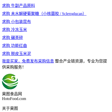
求购
牛副产品原料
求购
未水解硬葡聚糖（小核菌胶 / Scleroglucan）
求购
小包装昆布
求购
冷冻玉米
求购
碾茶碎
求购
功能红曲
求购
脱皮玉米泥
我是买家，免费发布采购信息
整合产业链资源，专业为您提
供采购服务！
昊图食品网
HotoFood.com
关于昊图