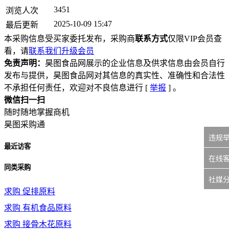
3451
浏览人次
2025-10-09 15:47
最后更新
本采购信息受买家委托发布，采购商
联系方式
仅限VIP会员查
看，请
联系我们升级会员
免责声明：
昊图食品网展示的企业信息及供求信息由会员自行
发布与提供，昊图食品网对其信息的真实性、准确性和合法性
不承担任何责任，欢迎对不良信息进行 [
举报
] 。
微信扫一扫
随时随地掌握商机
昊图采购通
违规
最近访客
在线
同类采购
社媒
求购
促排原料
求购
有机食品原料
求购
接骨木花原料