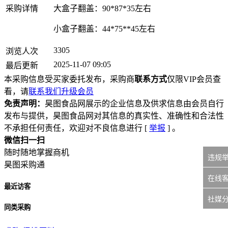
采购详情
大盒子翻盖：90*87*35左右
小盒子翻盖：44*75**45左右
3305
浏览人次
2025-11-07 09:05
最后更新
本采购信息受买家委托发布，采购商
联系方式
仅限VIP会员查
看，请
联系我们升级会员
免责声明：
昊图食品网展示的企业信息及供求信息由会员自行
发布与提供，昊图食品网对其信息的真实性、准确性和合法性
不承担任何责任，欢迎对不良信息进行 [
举报
] 。
微信扫一扫
随时随地掌握商机
违规
昊图采购通
在线
最近访客
社媒
同类采购