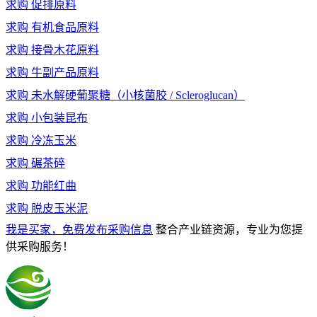
求购
促排原料
求购
有机食品原料
求购
接骨木花原料
求购
牛副产品原料
求购
未水解硬葡聚糖（小核菌胶 / Scleroglucan）
求购
小包装昆布
求购
冷冻玉米
求购
碾茶碎
求购
功能红曲
求购
脱皮玉米泥
我是买家，免费发布采购信息
整合产业链资源，专业为您提
供采购服务！