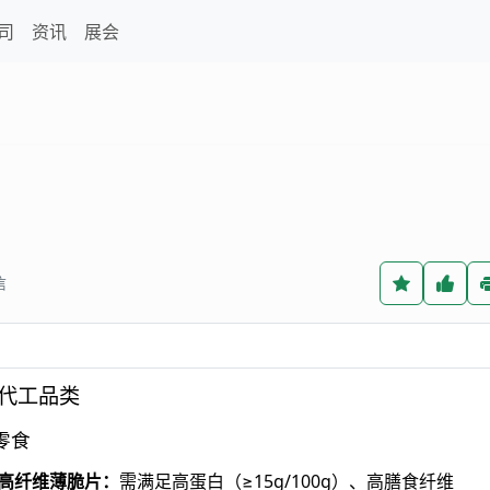
司
资讯
展会
信
代工品类
零食
/ 高纤维薄脆片：
需满足高蛋白（≥15g/100g）、高膳食纤维