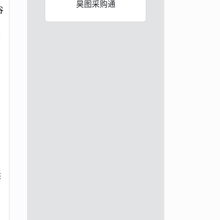
昊图采购通
谷
藜
供