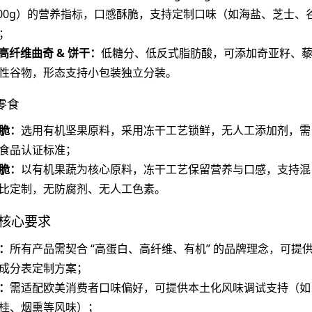
/100g）的营养指标，口感酥脆，支持定制口味（如海盐、芝士、
；
 高纤维曲奇 & 饼干：
低糖分、低反式脂肪酸，可添加奇亚籽、
性谷物，形态支持小包装独立分装。
零食
脆：
选用有机坚果原料，采用冻干工艺锁鲜，无人工添加剂，需
食品认证标准；
脆：
以有机果蔬为核心原料，冻干工艺保留营养与口感，支持混
比定制，无防腐剂、无人工色素。
核心要求
：
所有产品需契合 “高蛋白、高纤维、有机” 的品牌理念，可提
成分表定制方案；
：
需适配欧美消费者口味偏好，可提供本土化风味调试支持（如
桂、烟熏等风味）；