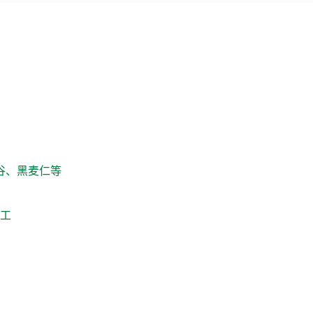
谷、黑麦仁等
工