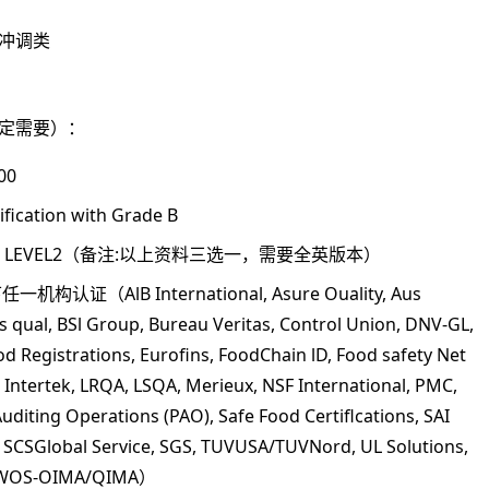
冲调类
定需要）：
00
ification with Grade B
00 LEVEL2（备注:以上资料三选一，需要全英版本）
机构认证（AlB International, Asure Ouality, Aus
 qual, BSl Group, Bureau Veritas, Co
ntrol Union, DNV-GL,
od Registrations, Eurofins, FoodChain lD, Food safety Net
, Intertek, LRQA, LSQA, Merieux, NSF International, PMC,
uditing Operations (PAO), Safe Food Certiflcations, SAI
SCSGlobal Service, SGS, TUVUSA/TUVNord, UL Solutions,
s WOS-OIMA/QIMA）