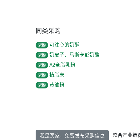
同类采购
可注心的奶酥
求购
奶皮子、马斯卡彭奶酪
求购
A2全脂乳粉
求购
植脂末
求购
黄油粉
求购
整合产业链
我是买家，免费发布采购信息