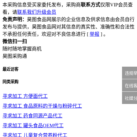
本采购信息受买家委托发布，采购商
联系方式
仅限VIP会员查
看，请
联系我们升级会员
免责声明：
昊图食品网展示的企业信息及供求信息由会员自行
发布与提供，昊图食品网对其信息的真实性、准确性和合法性
不承担任何责任，欢迎对不良信息进行 [
举报
] 。
微信扫一扫
随时随地掌握商机
昊图采购通
最近访客
违规
同类采购
在线
寻求加工
方便面代工
社媒
寻求加工
食品原料的干燥与粉碎代工
寻求加工
药食同源产品代工
寻求加工
罐头食品OEM代工
寻求加工
儿童复合营养粉代工