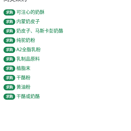
可注心的奶酥
求购
内蒙奶皮子
求购
奶皮子、马斯卡彭奶酪
求购
纯驼奶粉
求购
A2全脂乳粉
求购
乳制品原料
求购
植脂末
求购
干酪粉
求购
黄油粉
求购
干酪或奶酪
求购