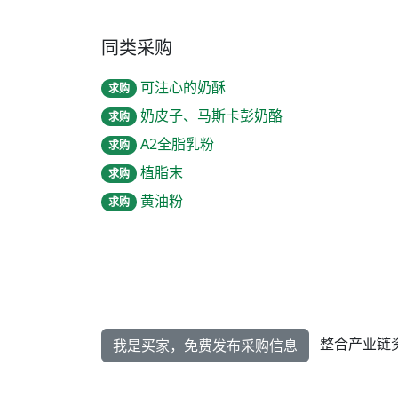
同类采购
可注心的奶酥
求购
奶皮子、马斯卡彭奶酪
求购
A2全脂乳粉
求购
植脂末
求购
黄油粉
求购
整合产业链
我是买家，免费发布采购信息