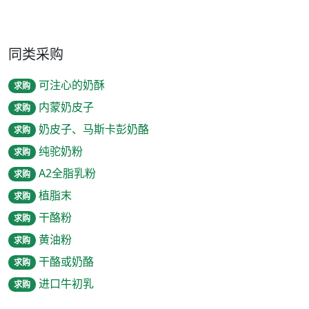
同类采购
可注心的奶酥
求购
内蒙奶皮子
求购
奶皮子、马斯卡彭奶酪
求购
纯驼奶粉
求购
A2全脂乳粉
求购
植脂末
求购
干酪粉
求购
黄油粉
求购
干酪或奶酪
求购
进口牛初乳
求购