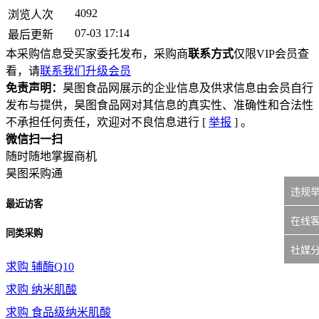
4092
浏览人次
07-03 17:14
最后更新
本采购信息受买家委托发布，采购商
联系方式
仅限VIP会员查
看，请
联系我们升级会员
免责声明：
昊图食品网展示的企业信息及供求信息由会员自行
发布与提供，昊图食品网对其信息的真实性、准确性和合法性
不承担任何责任，欢迎对不良信息进行 [
举报
] 。
微信扫一扫
随时随地掌握商机
昊图采购通
违规
最近访客
在线
同类采购
社媒
求购
辅酶Q10
求购
纳米肌酸
求购
食品级纳米肌酸