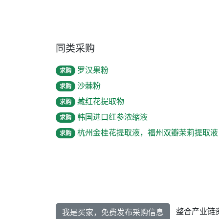
同类采购
罗汉果粉
求购
沙棘粉
求购
藏红花提取物
求购
韩国进口红参浓缩液
求购
杭州金桂花提取液，福州双瓣茉莉提取液
求购
整合产业链
我是买家，免费发布采购信息