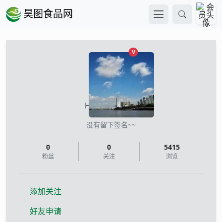
昊图食品网
已认证
V
Hugo（裕康）
没有留下签名~~
0
0
5415
粉丝
关注
浏览
添加关注
好友申请