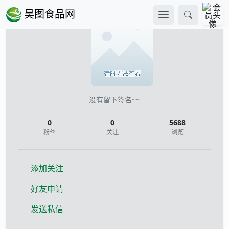
昊图食品网
已认证
V
肖苏萍
没有留下签名~~
0
0
5688
粉丝
关注
浏览
添加关注
好友申请
发送私信