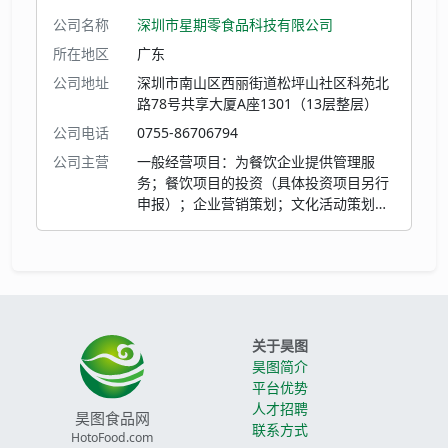
公司名称
深圳市星期零食品科技有限公司
所在地区
广东
公司地址
深圳市南山区西丽街道松坪山社区科苑北
路78号共享大厦A座1301（13层整层）
公司电话
0755-86706794
公司主营
一般经营项目：为餐饮企业提供管理服
务；餐饮项目的投资（具体投资项目另行
申报）；企业营销策划；文化活动策划；
展览展示策划；食品加工技术的技术开
发、技术转让；初级农产品销售；经营进
出口业务；国内贸易（不含专营、专卖、
专控商品）；信息咨询（不含限制项目除
外）；经济信息咨询（不含限制项目）；
企业管理咨询（不含限制项目）；商务信
关于昊图
息咨询；投资兴办实业（具体项目另行申
昊图简介
报）；保健食品的研发；饲料添加剂销
平台优势
售。（以上项目法律、行政法规、国务院
人才招聘
决定规定在登记前须经批准的项目除外，
昊图食品网
联系方式
限制的项目须取得许可后方可经营）许可
HotoFood.com