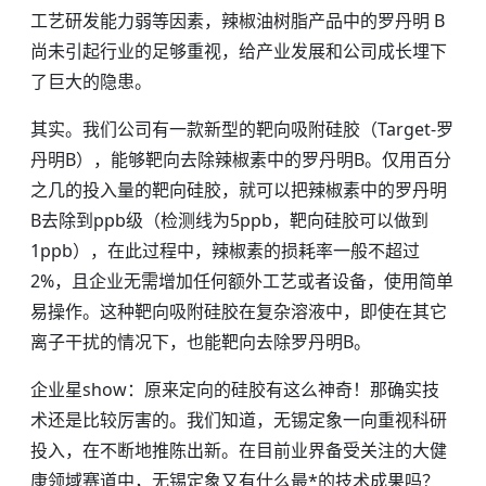
工艺研发能力弱等因素，辣椒油树脂产品中的罗丹明 B
尚未引起行业的足够重视，给产业发展和公司成长埋下
了巨大的隐患。
其实。我们公司有一款新型的靶向吸附硅胶（Target-罗
丹明B），能够靶向去除辣椒素中的罗丹明B。仅用百分
之几的投入量的靶向硅胶，就可以把辣椒素中的罗丹明
B去除到ppb级（检测线为5ppb，靶向硅胶可以做到
1ppb），在此过程中，辣椒素的损耗率一般不超过
2%，且企业无需增加任何额外工艺或者设备，使用简单
易操作。这种靶向吸附硅胶在复杂溶液中，即使在其它
离子干扰的情况下，也能靶向去除罗丹明B。
企业星show：原来定向的硅胶有这么神奇！那确实技
术还是比较厉害的。我们知道，无锡定象一向重视科研
投入，在不断地推陈出新。在目前业界备受关注的大健
康领域赛道中，无锡定象又有什么最*的技术成果吗？