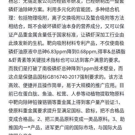
杨总：无锡定象公司历经数年研发，已经研制出一整套
磷虾油除砷方案。利用多元化的官能团，多种结合机
理：包括物理吸附，离子交换吸附以及螯合吸附等方法
相结合，既不会破坏磷虾油本身的营养成分，又可以保
证产品重金属含量低于国家标准，让磷虾深加工行业由
此焕发新的生机。靶向吸附材料专利产品，不仅使南极
磷虾油原液中总砷6.83ppm降到0.68ppm,得率&总磷脂
&虾青素等关键技术指标也可以达到客户满意的要求。
而我们是打破了南极磷虾总砷降到1ppm技术壁垒，而
这点是保健品国标GB16740-2017强制要求的。该方法
高效、便捷并且操作简单，易于大规模的推广应用。目
前已在蛋白肽、鱼油、松茸、人参等动植物提取物原料
中靶向除砷铅镍铬镉等重金属上得到客户量产验证:1、
使原料重金属要求提升至满足国标、欧标，把不合格品
变成合格品。2、把三类品原料变成一类品原料。3、助
推国内一*产品，进军更广阔的国际市场，与国际大品