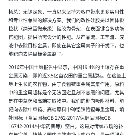
杨总：无锡定象，一直以来坚持为客户带来更多实用性
和专业性兼具的解决方案。我们的改性硅胶是以固体颗
粒状（纳米至微米级）硅胶为骨架，在表面键合多功能
官能团，提供所需设计的性能。从产品流、工艺流、废
液中去除目标金属，即使在其它金属离子的干扰下，也
能靶向去除目标金属离子。
2016年中国土壤报告中显示，中国19.4%的土壤存在重
金属污染，即将近3.5亿亩农田的重金属超标。在这些土
地上生长的农作物，由于食物链重金属富集作用，原料
中的重金属超标是个无法回避且刻不容缓的问题。尤其
是在中草药和高端提取物中。我们的靶向吸附材料，能
靶向去除中草药、高端原料中砷铅镍铬镉等重金属，填
补国标（食品国标GB 2762-2017/保健品国标GB
16742-2014/中华药典等）空白。这是对传统市场的补
充与完善，填补了国内高端市场上的空白。是一项强有