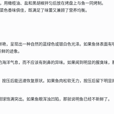
小，用橄榄油、盐和黑胡椒拌匀后放在烤盘上与鱼一同烤制。
道菜色香味俱佳，既满足了味蕾又兼顾了营养均衡。
鲜艳，呈现出一种自然的蓝绿色或银白色光泽。如果鱼体表面有
新鲜的迹象。
的海洋气息，而不应该有刺鼻的异味。如果闻到明显的腥臭味，
，按压后能迅速恢复原状。如果鱼肉松软无力，按压后留下明显
。
眼球饱满突出。如果鱼眼浑浊凹陷，那就说明鱼已经不新鲜了。