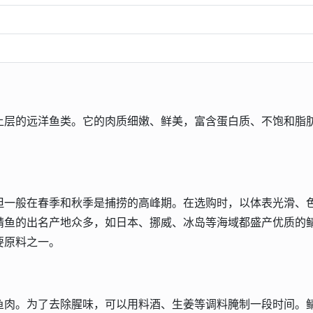
上层的远洋鱼类。它的肉质细嫩、鲜美，富含蛋白质、不饱和脂
但一般在春季和秋季是捕捞的高峰期。在选购时，以体表光滑、
鲭鱼的出名产地众多，如日本、挪威、冰岛等海域都盛产优质的
要原料之一。
鱼肉。为了去除腥味，可以用料酒、生姜等调料腌制一段时间。