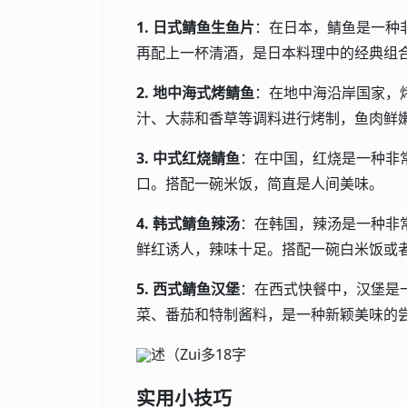
1. 日式鲭鱼生鱼片
：在日本，鲭鱼是一种
再配上一杯清酒，是日本料理中的经典组
2. 地中海式烤鲭鱼
：在地中海沿岸国家，
汁、大蒜和香草等调料进行烤制，鱼肉鲜
3. 中式红烧鲭鱼
：在中国，红烧是一种非
口。搭配一碗米饭，简直是人间美味。
4. 韩式鲭鱼辣汤
：在韩国，辣汤是一种非
鲜红诱人，辣味十足。搭配一碗白米饭或
5. 西式鲭鱼汉堡
：在西式快餐中，汉堡是
菜、番茄和特制酱料，是一种新颖美味的
述（Zui多18字
实用小技巧