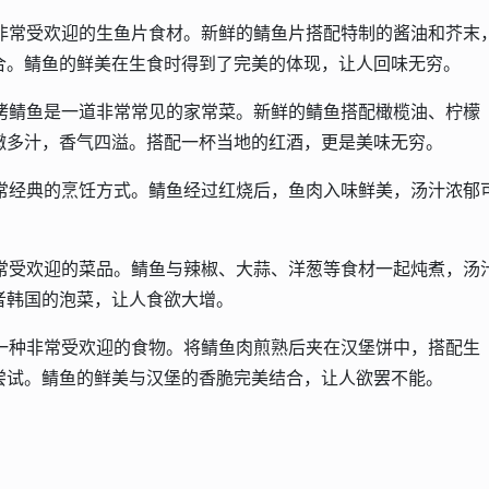
非常受欢迎的生鱼片食材。新鲜的鲭鱼片搭配特制的酱油和芥末
合。鲭鱼的鲜美在生食时得到了完美的体现，让人回味无穷。
烤鲭鱼是一道非常常见的家常菜。新鲜的鲭鱼搭配橄榄油、柠檬
嫩多汁，香气四溢。搭配一杯当地的红酒，更是美味无穷。
常经典的烹饪方式。鲭鱼经过红烧后，鱼肉入味鲜美，汤汁浓郁
常受欢迎的菜品。鲭鱼与辣椒、大蒜、洋葱等食材一起炖煮，汤
者韩国的泡菜，让人食欲大增。
一种非常受欢迎的食物。将鲭鱼肉煎熟后夹在汉堡饼中，搭配生
尝试。鲭鱼的鲜美与汉堡的香脆完美结合，让人欲罢不能。