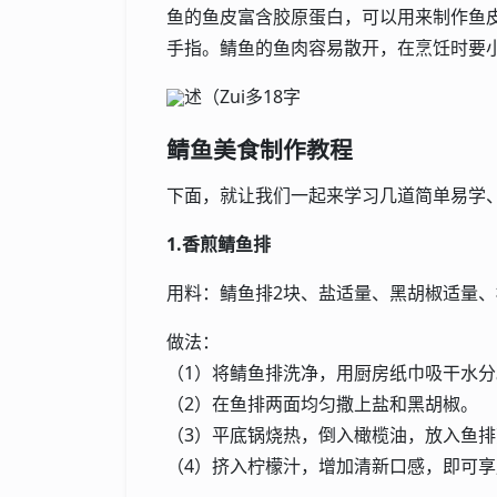
鱼的鱼皮富含胶原蛋白，可以用来制作鱼
手指。鲭鱼的鱼肉容易散开，在烹饪时要
述（Zui多18字
鲭鱼美食制作教程
下面，就让我们一起来学习几道简单易学
1.香煎鲭鱼排
用料：鲭鱼排2块、盐适量、黑胡椒适量
做法：
（1）将鲭鱼排洗净，用厨房纸巾吸干水分
（2）在鱼排两面均匀撒上盐和黑胡椒。
（3）平底锅烧热，倒入橄榄油，放入鱼
（4）挤入柠檬汁，增加清新口感，即可享