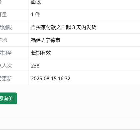
价
面议
订量
1 件
货期限
自买家付款之日起 3 天内发货
在地
福建 / 宁德市
效期至
长期有效
览人次
238
后更新
2025-08-15 16:32
即询价