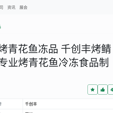
司
资讯
展会
品
烤青花鱼冻品 千创丰烤鲭
 专业烤青花鱼冷冻食品制
牌
千创丰