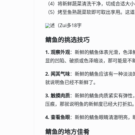
（4）将新鲜蔬菜清洗干净，切成合适大
（5）烤至鱼熟蔬菜软即可取出享用。这
述（Zui多18字
鲭鱼的挑选技巧
1. 观察外观
：新鲜的鲭鱼体表光滑，色泽
显的凹陷、破损或色泽暗淡，那可能是不
2. 闻其气味
：新鲜的鲭鱼应该有一种淡淡
就说明鱼已经不新鲜了。
3. 触摸肉质
：新鲜的鲭鱼肉质紧实有弹性
压痕，那就说明鱼的新鲜度已经大打折扣
4. 查看鱼眼
：新鲜的鲭鱼眼睛清澈明亮，
鲭鱼的地方佳肴