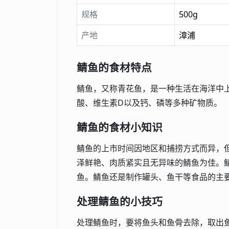
规格
500g
产地
漳浦
鲭鱼的食材特点
鲭鱼，又称青花鱼，是一种生活在海洋中
酸、维生素D以及钙、磷等多种矿物质。
鲭鱼的食材小知识
鲭鱼的上市时间因地区和捕捞方式而异，
泽鲜艳、肉质紧实且无异味的鲭鱼为佳。
鱼。鲭鱼还是制作罐头、鱼干等食品的主
处理鲭鱼的小技巧
处理鲭鱼时，要将鱼头和鱼骨去除，取出