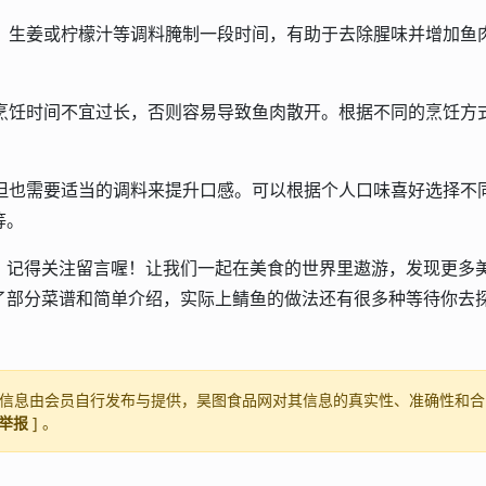
、生姜或柠檬汁等调料腌制一段时间，有助于去除腥味并增加鱼
烹饪时间不宜过长，否则容易导致鱼肉散开。根据不同的烹饪方
。
但也需要适当的调料来提升口感。可以根据个人口味喜好选择不
等。
，记得关注留言喔！让我们一起在美食的世界里遨游，发现更多
了部分菜谱和简单介绍，实际上鲭鱼的做法还有很多种等待你去
信息由会员自行发布与提供，昊图食品网对其信息的真实性、准确性和合
举报
] 。