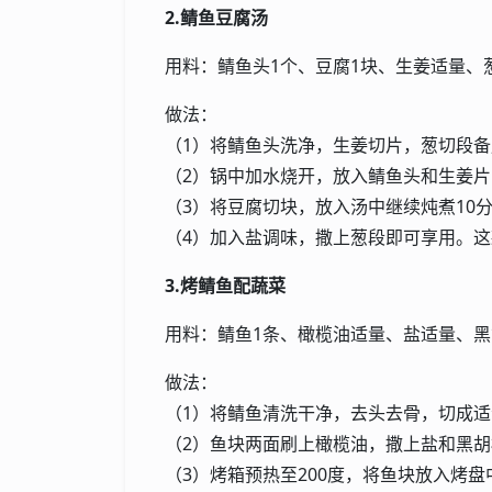
2.鲭鱼豆腐汤
用料：鲭鱼头1个、豆腐1块、生姜适量、
做法：
（1）将鲭鱼头洗净，生姜切片，葱切段备
（2）锅中加水烧开，放入鲭鱼头和生姜片
（3）将豆腐切块，放入汤中继续炖煮10
（4）加入盐调味，撒上葱段即可享用。
3.烤鲭鱼配蔬菜
用料：鲭鱼1条、橄榄油适量、盐适量、
做法：
（1）将鲭鱼清洗干净，去头去骨，切成
（2）鱼块两面刷上橄榄油，撒上盐和黑胡
（3）烤箱预热至200度，将鱼块放入烤盘