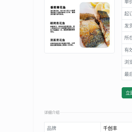
单
起
发
所
有
浏
最
立
详细介绍
品牌
千创丰