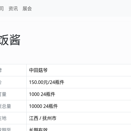
司
资讯
展会
饭酱
牌
中田菇爷
价
150.00元/24瓶件
订量
1000 24瓶件
货总量
10000 24瓶件
在地
江西 / 抚州市
效期至
长期有效