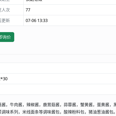
览人次
77
后更新
07-06 13:33
即询价
2*30
菇酱，牛肉酱，辣椒酱，鹿茸菇酱，蒜蓉酱，蟹黄酱，蛋黄酱，
菜调味系列，米线面条等调味酱包，酸辣粉料包，猪油葱油酱包