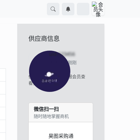
供应商信息
uid-
123456
当前离线 刚刚
供应商的联系方式仅限会员查
看，
立即登录
。
微信扫一扫
随时随地掌握商机
昊图采购通