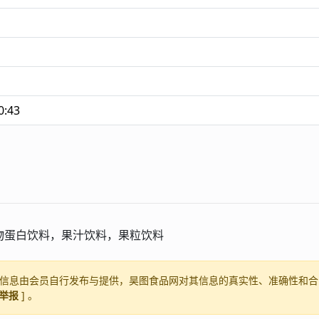
0:43
物蛋白饮料，果汁饮料，果粒饮料
信息由会员自行发布与提供，昊图食品网对其信息的真实性、准确性和合
举报
] 。