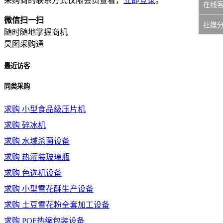
采购商的联系方式仅限会员查看，
立即登录
。
在线
微信扫一扫
社媒
随时随地掌握商机
昊图采购通
最近访客
同类采购
求购
小型食品级压片机
求购
碎冰机
求购
水域杀菌设备
求购
热灌装玻璃瓶
求购
色选机设备
求购
小型雪花酥生产设备
求购
土豆雪花粉全套加工设备
求购
POF热缩包装设备