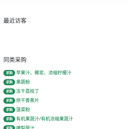
最近访客
同类采购
苹果汁、椰浆、浓缩柠檬汁
求购
果蔬粉
求购
冻干荔枝丁
求购
烘干香蕉片
求购
菠菜粉
求购
有机果蔬汁/有机浓缩果蔬汁
求购
啤梨原汁
求购