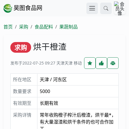
昊图食品网
首页
采购
食品配料
果蔬制品
烘干橙渣
求购
发布于2022-07-25 09:27
天津天津 移动
所在地区
天津 / 河东区
数量要求
5000
有效期至
长期有效
采购详情
常年收购橙子榨汁后橙渣，烘干最*，
有大量湿渣和烘干条件的也可合作加
工