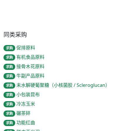
同类采购
促排原料
求购
有机食品原料
求购
接骨木花原料
求购
牛副产品原料
求购
未水解硬葡聚糖（小核菌胶 / Scleroglucan）
求购
小包装昆布
求购
冷冻玉米
求购
碾茶碎
求购
功能红曲
求购