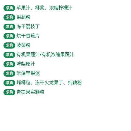
苹果汁、椰浆、浓缩柠檬汁
求购
果蔬粉
求购
冻干荔枝丁
求购
烘干香蕉片
求购
菠菜粉
求购
有机果蔬汁/有机浓缩果蔬汁
求购
啤梨原汁
求购
常温苹果泥
求购
烤椰粒、冻干火龙果丁、纯藕粉
求购
青提果实颗粒
求购