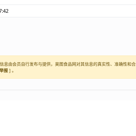
7:42
信息由会员自行发布与提供，昊图食品网对其信息的真实性、准确性和合
举报
] 。