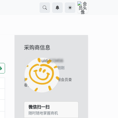
采购商信息
uid-
123456
当前离线 刚刚
采购商的联系方式仅限会员查
看，
立即登录
。
微信扫一扫
随时随地掌握商机