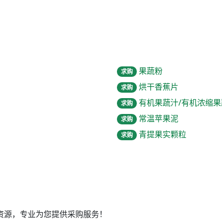
果蔬粉
求购
烘干香蕉片
求购
有机果蔬汁/有机浓缩果
求购
常温苹果泥
求购
青提果实颗粒
求购
资源，专业为您提供采购服务！