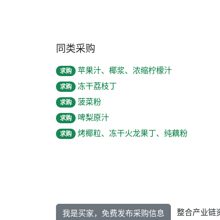
同类采购
苹果汁、椰浆、浓缩柠檬汁
求购
冻干荔枝丁
求购
菠菜粉
求购
啤梨原汁
求购
烤椰粒、冻干火龙果丁、纯藕粉
求购
整合产业链
我是买家，免费发布采购信息