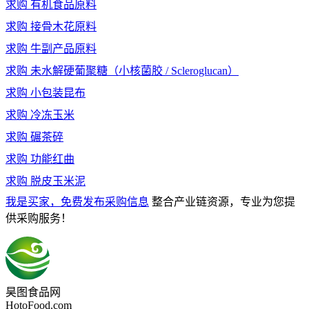
求购
有机食品原料
求购
接骨木花原料
求购
牛副产品原料
求购
未水解硬葡聚糖（小核菌胶 / Scleroglucan）
求购
小包装昆布
求购
冷冻玉米
求购
碾茶碎
求购
功能红曲
求购
脱皮玉米泥
我是买家，免费发布采购信息
整合产业链资源，专业为您提
供采购服务！
昊图食品网
HotoFood.com