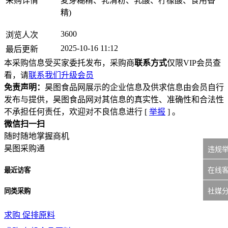
采购详情
麦芽糊精、乳清粉、乳酸、柠檬酸、食用香
精)
3600
浏览人次
2025-10-16 11:12
最后更新
本采购信息受买家委托发布，采购商
联系方式
仅限VIP会员查
看，请
联系我们升级会员
免责声明：
昊图食品网展示的企业信息及供求信息由会员自行
发布与提供，昊图食品网对其信息的真实性、准确性和合法性
不承担任何责任，欢迎对不良信息进行 [
举报
] 。
微信扫一扫
随时随地掌握商机
昊图采购通
违规
在线
最近访客
社媒
同类采购
求购
促排原料