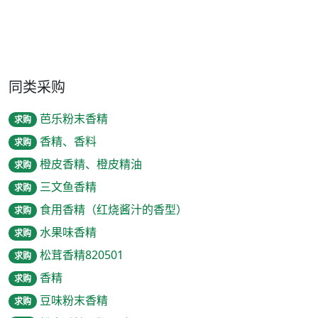
同类采购
芭乐粉末香精
求购
香精、香料
求购
橙皮香精、橙皮精油
求购
三文鱼香精
求购
食用香精（红烧酱汁的香型）
求购
水果味香精
求购
松茸香精820501
求购
香精
求购
豆味粉末香精
求购