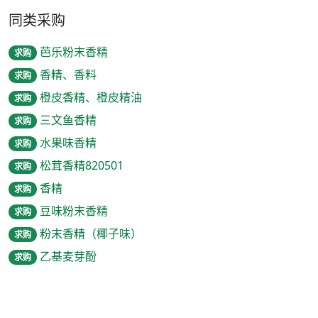
同类采购
芭乐粉末香精
求购
香精、香料
求购
橙皮香精、橙皮精油
求购
三文鱼香精
求购
水果味香精
求购
松茸香精820501
求购
香精
求购
豆味粉末香精
求购
粉末香精（椰子味）
求购
乙基麦芽酚
求购