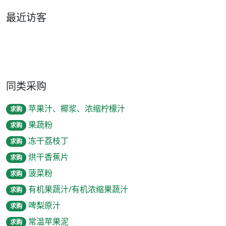
最近访客
同类采购
苹果汁、椰浆、浓缩柠檬汁
求购
果蔬粉
求购
冻干荔枝丁
求购
烘干香蕉片
求购
菠菜粉
求购
有机果蔬汁/有机浓缩果蔬汁
求购
啤梨原汁
求购
常温苹果泥
求购