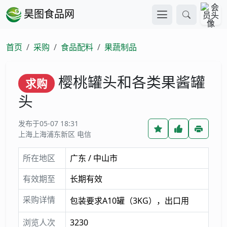
昊图食品网
首页
采购
食品配料
果蔬制品
樱桃罐头和各类果酱罐
求购
头
发布于05-07 18:31
上海上海浦东新区 电信
所在地区
广东 / 中山市
有效期至
长期有效
采购详情
包装要求A10罐（3KG），出口用
浏览人次
3230