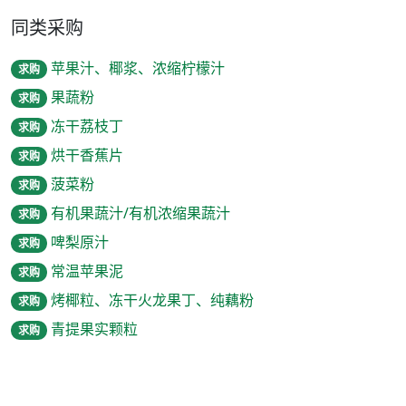
同类采购
苹果汁、椰浆、浓缩柠檬汁
求购
果蔬粉
求购
冻干荔枝丁
求购
烘干香蕉片
求购
菠菜粉
求购
有机果蔬汁/有机浓缩果蔬汁
求购
啤梨原汁
求购
常温苹果泥
求购
烤椰粒、冻干火龙果丁、纯藕粉
求购
青提果实颗粒
求购