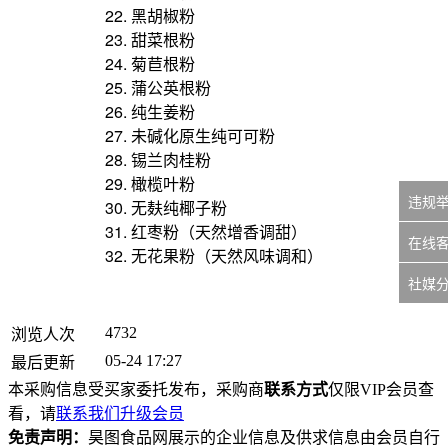
22. 黑胡椒粉
23. 甜菜根粉
24. 菊苣根粉
25. 蒲公英根粉
26. 纯生姜粉
27. 未碱化原生纯可可粉
28. 锡兰肉桂粉
29. 橄榄叶粉
违规
30. 无麸纯椰子粉
31. 红枣粉（天然增香调甜）
在线
32. 无花果粉（天然风味调和）
社媒
4732
浏览人次
05-24 17:27
最后更新
本采购信息受买家委托发布，采购商
联系方式
仅限VIP会员查
看，请
联系我们升级会员
免责声明：
昊图食品网展示的企业信息及供求信息由会员自行