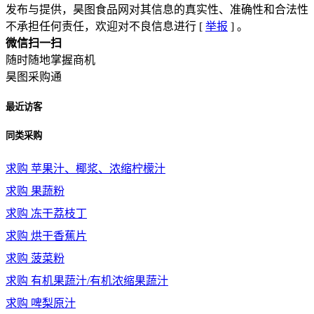
发布与提供，昊图食品网对其信息的真实性、准确性和合法性
不承担任何责任，欢迎对不良信息进行 [
举报
] 。
微信扫一扫
随时随地掌握商机
昊图采购通
最近访客
同类采购
求购
苹果汁、椰浆、浓缩柠檬汁
求购
果蔬粉
求购
冻干荔枝丁
求购
烘干香蕉片
求购
菠菜粉
求购
有机果蔬汁/有机浓缩果蔬汁
求购
啤梨原汁