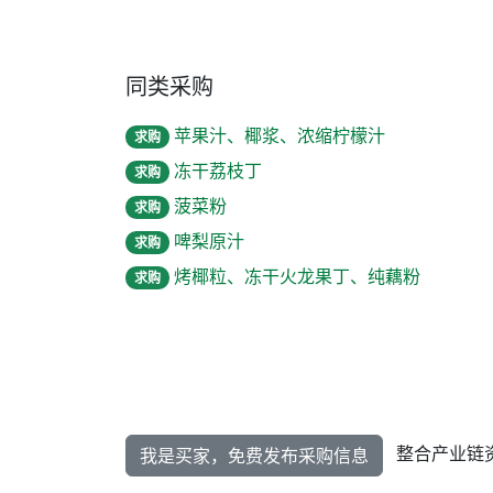
同类采购
苹果汁、椰浆、浓缩柠檬汁
求购
冻干荔枝丁
求购
菠菜粉
求购
啤梨原汁
求购
烤椰粒、冻干火龙果丁、纯藕粉
求购
整合产业链
我是买家，免费发布采购信息