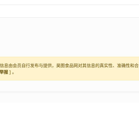
信息由会员自行发布与提供，昊图食品网对其信息的真实性、准确性和合
举报
] 。