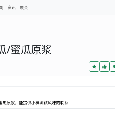
司
资讯
展会
瓜/蜜瓜原浆
/蜜瓜原浆，能提供小样测试风味的联系