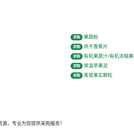
果蔬粉
求购
烘干香蕉片
求购
有机果蔬汁/有机浓缩果
求购
常温苹果泥
求购
青提果实颗粒
求购
资源，专业为您提供采购服务！