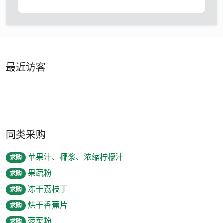
最近访客
同类采购
苹果汁、椰浆、浓缩柠檬汁
求购
果蔬粉
求购
冻干荔枝丁
求购
烘干香蕉片
求购
菠菜粉
求购