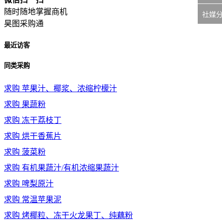
随时随地掌握商机
社媒
昊图采购通
最近访客
同类采购
求购
苹果汁、椰浆、浓缩柠檬汁
求购
果蔬粉
求购
冻干荔枝丁
求购
烘干香蕉片
求购
菠菜粉
求购
有机果蔬汁/有机浓缩果蔬汁
求购
啤梨原汁
求购
常温苹果泥
求购
烤椰粒、冻干火龙果丁、纯藕粉