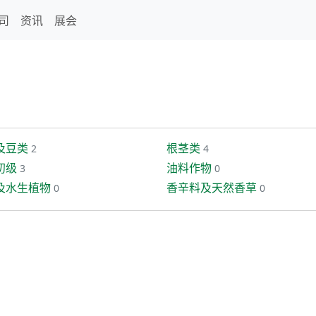
司
资讯
展会
及豆类
根茎类
2
4
初级
油料作物
3
0
及水生植物
香辛料及天然香草
0
0