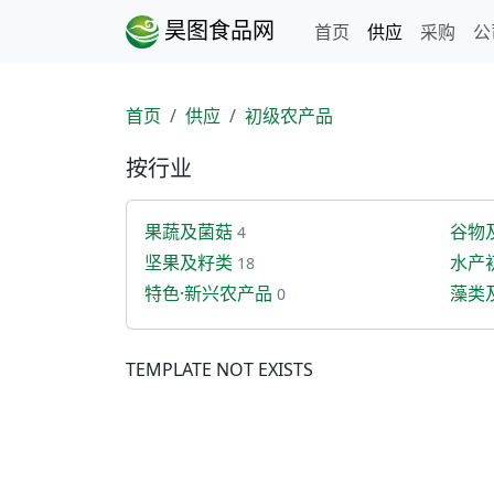
昊图食品网
首页
供应
采购
公
首页
供应
初级农产品
按行业
果蔬及菌菇
谷物
4
坚果及籽类
水产
18
特色·新兴农产品
藻类
0
TEMPLATE NOT EXISTS