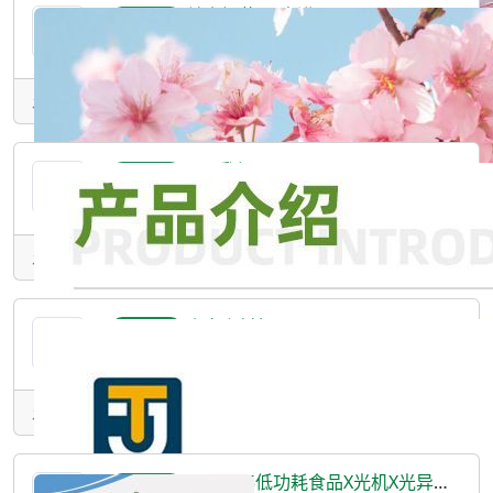
关山樱花-日本进口
提供产品
咖啡酰葡萄糖：2.2%槲皮素糖甙：1%专利名称/专利号一氧化氮产生抑制剂ZL20118 0007852
发表于：2024-11-13 16:29 • 广东/广州市
Arla乳钙
提供产品
稳定货源，贝因美合作供应商
发表于：2024-10-29 17:10
真空上料机
提供产品
型号选择请联系客服主要用途：真空上料机是利用气动真空泵的一种真空输送机。利用该真
发表于：2024-10-28 09:03 • 上海/松江区
LXR3915低功耗食品X光机X光异物检测机
提供产品