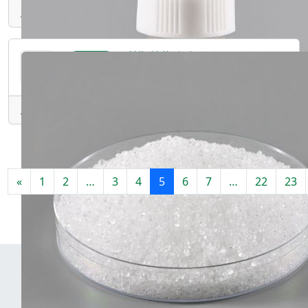
发表于：2024-08-06 08:21 • 江苏/南京市
丁基羟基茴香醚
提供产品
产品介绍1.产地：印度2.含量：/3.CAS：25013-16-54.FEMA：21835.香气：特殊气味6.外观
发表于：2024-08-06 08:18 • 江苏/南京市
«
1
2
…
3
4
5
6
7
…
22
23
关于昊图
昊图简介
平台优势