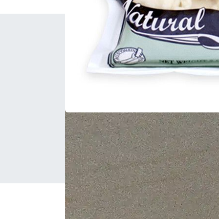
关于昊图
昊图简介
平台优势
人才招聘
昊图食品网
联系方式
HotoFood.com
沪ICP备1405375