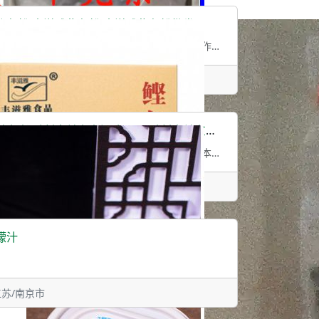
鲣鱼粉 丰滋雅柴鱼粉 丰滋雅柴鱼粉批发
饮食中，越来越多的人选择健康和便捷的食物，拌饭海苔与拌饭素作为一种新兴的美食选择
• 福建/宁德市
东煮 千创丰关东煮源头工厂 千创丰关东煮食材批发
关东煮：温暖的街头美味与背后的食材供应链关东煮，这种源自日本的传统小吃，凭借其丰
• 福建/宁德市
檬汁
• 江苏/南京市