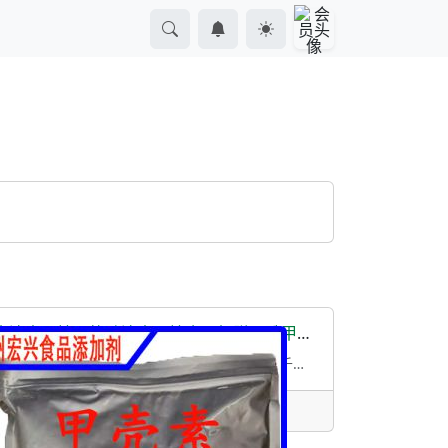
溶壳聚糖价格酸溶壳聚糖食品级脱乙酰甲壳素用量
壳聚糖水溶壳聚糖酸溶壳聚糖 食品级脱乙酰甲壳素 食品添加剂25千克/桶 化妆品原料壳聚
• 河南/郑州市