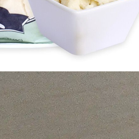
整合营销
商务合作
企业网站建设
采购商入驻
海外营销推广
食品行业社群
企业软文营销
友情链接
舆情通
网站地图
|
用户协议
|
法律声明
|
隐私策略
|
服务条款
4号-1
沪公网安备31011502402497
© 2014-
2026
hotofood.com. All