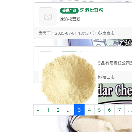
速溶松茸粉
提供产品
速溶松茸粉
发表于：2025-07-01 13:13 • 江苏/南京市
菠萝粉
提供产品
发表于：2025-06-11 10:42 • 海南/海口市
«
1
2
…
3
4
5
6
7
…