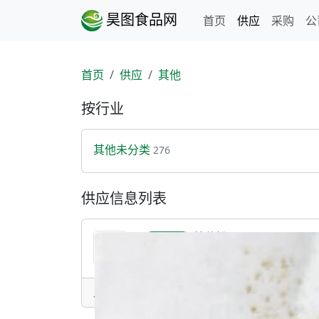
昊图食品网
首页
供应
采购
公
首页
供应
其他
按行业
其他未分类
276
供应信息列表
姜黄粉
提供产品
姜黄粉，80-100目
发表于：2025-11-13 15:27 • 陕西/西安市