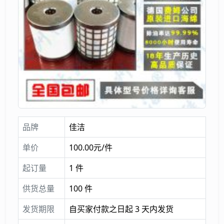
品牌
佳洁
单价
100.00元/件
起订量
1 件
供货总量
100 件
发货期限
自买家付款之日起 3 天内发货