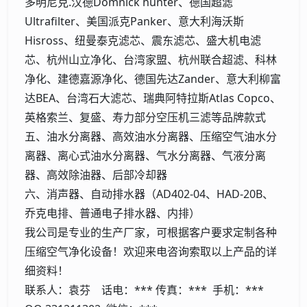
多明尼克.汉德Domnick hunter、德国超滤
Ultrafilter、美国派克Panker、意大利海沃斯
Hisross、纽曼泰克滤芯、震东滤芯、盛大机电滤
芯、杭州山立净化、台湾家盟、杭州联合超滤、科林
净化、建德嘉源净化、德国先达Zander、意大利柳富
达BEA、台湾石大滤芯、瑞典阿特拉斯Atlas Copco、
英格索兰、复盛、寿力部分空压机三滤等品牌款式
五、油水分离器、高效油水分离器、压缩空气油水分
离器、离心式油水分离器、气水分离器、气液分离
器、高效除油器、后部冷却器
六、消声器、自动排水器（AD402-04、HAD-20B、
乔克电排、普通电子排水器、内排）
我公司是专业的生产厂家，可根据客户要求定制各种
压缩空气净化设备！欢迎来电咨询索取以上产品的详
细资料！
联系人：袁芬 话电：*** 传真：*** 手机：***